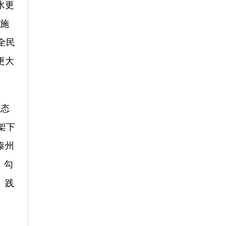
水更
施
全民
更大
生态
架下
泰州
，勾
、践