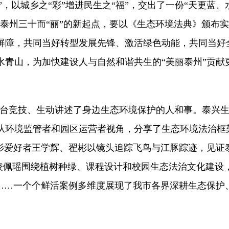
”
，以城乡之
“
彩
”
增进民生之
“
福
”
，交出了一份
“
天更蓝、
泰州三十而
“
丽
”
的新起点，
要以
《生态环境法典》
颁布实
屏障，共同当好转型发展先锋、激活绿色动能，共同当好
水青山，为加快建设人与自然和谐共生的
“
美丽泰州
”
贡献
台竞技、生动讲述了身边生态环境保护的人和事。泰兴
从环境监管者和园区运营者视角，分享
了生态环境法治框
影爱好者王学辉、翟彬以镜头追踪飞鸟与江豚踪迹，见证
凌佩瑶围绕植树种绿、课程设计和校园
生态法治
文化建设
……
一个个鲜活案例多维度展现了我市各界深耕生态保护