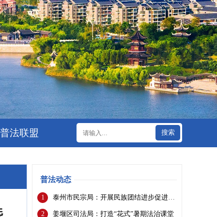
普法联盟
搜索
普法动态
1
泰州市民宗局：开展民族团结进步促进法 普法宣传进宗教活动场所活动
暨
2
姜堰区司法局：打造“花式”暑期法治课堂