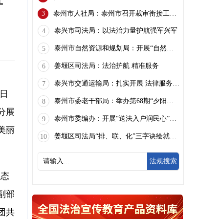
3
泰州市人社局：泰州市召开裁审衔接工作座谈会推进劳动争议公正高效化解
泰兴市司法局：以法治力量护航强军兴军
4
泰州市自然资源和规划局：开展“自然同心·征途共护”法治宣传活动
5
姜堰区司法局：法治护航 精准服务
6
泰兴市交通运输局：扎实开展 法律服务“三进”活动
7
日
泰州市委老干部局：举办第68期“夕阳红大讲堂”法治讲座
8
分展
泰州市委编办：开展“送法入户润民心”社区公益普法活动
9
美丽
姜堰区司法局“排、联、化”三字诀绘就基层善治新“枫”景
10
请输入...
法规搜索
生态
副部
团共