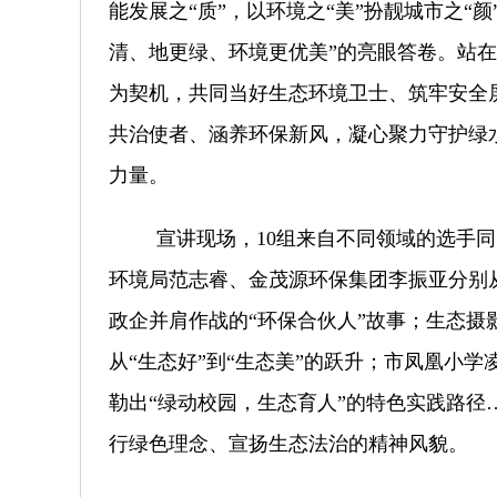
能发展之
“
质
”
，以环境之
“
美
”
扮靓城市之
“
颜
清、地更绿、环境更优美
”
的亮眼答卷。站在
为契机，
共同当好生态环境卫士、筑牢安全
共治使者、涵养环保新风，凝心聚力守护绿
力量。
宣讲现场，
10
组来自不同领域的选手同
环境局范志睿、金茂源环保集团李振亚分别
政企并肩作战的
“
环保合伙人
”
故事；生态摄
从
“
生态好
”
到
“
生态美
”
的跃升；市凤凰小学
勒出
“
绿动校园，生态育人
”
的特色实践路径
行绿色理念
、
宣扬生态法治
的精神风貌。