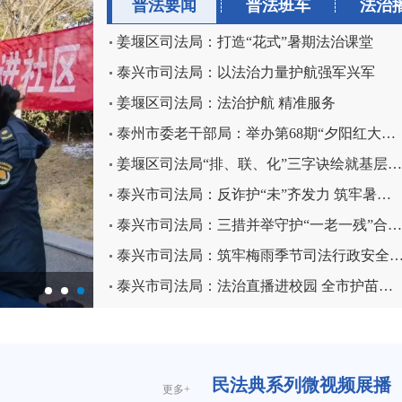
普法要闻
普法班车
法治
姜堰区司法局：打造“花式”暑期法治课堂
泰兴市司法局：以法治力量护航强军兴军
姜堰区司法局：法治护航 精准服务
泰州市委老干部局：举办第68期“夕阳红大讲堂”法治讲座
姜堰区司法局“排、联、化”三字诀绘就基层善治新“枫”景
泰兴市司法局：反诈护“未”齐发力 筑牢暑期青少年安全双防线
泰兴市司法局：三措并举守护“一老一残”合法权益
泰兴市司法局：筑牢梅雨季节司法行政安
泰兴市司法局：法治直播进校园 全市护苗交答卷
民法典系列微视频展播
更多+