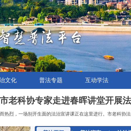
治文化
普法专题
互动学法
市老科协专家走进春晖讲堂开展
而热烈，一场别开生面的法治宣讲课正在这里进行。市老科协法律