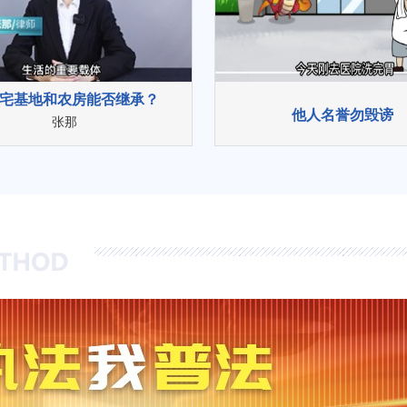
宅基地和农房能否继承？
他人名誉勿毁谤
张那