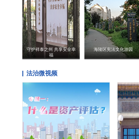
守护祥泰之州 共享安全幸
海陵区宪法文化游园
福
法治微视频